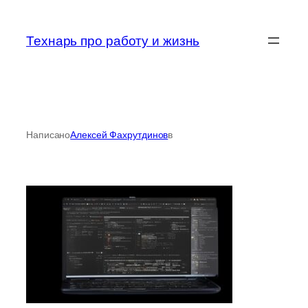
Перейти
к
Технарь про работу и жизнь
содержимому
Написано
Алексей Фахрутдинов
в