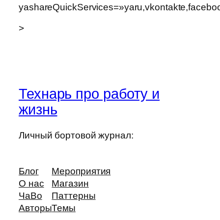
yashareQuickServices=»yaru,vkontakte,facebook,
>
Технарь про работу и
жизнь
Личный бортовой журнал:
Блог
Мероприятия
О нас
Магазин
ЧаВо
Паттерны
Авторы
Темы