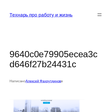
Перейти
к
Технарь про работу и жизнь
содержимому
9640c0e79905ecea3c
d646f27b24431c
Написано
Алексей Фахрутдинов
в