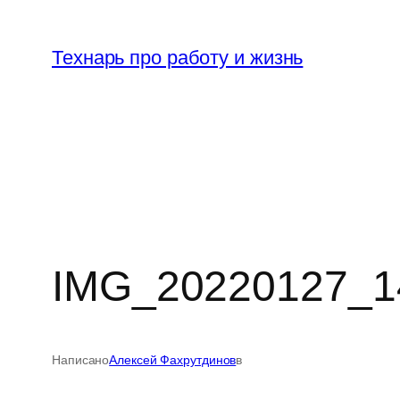
Перейти
к
Технарь про работу и жизнь
содержимому
IMG_20220127_1
Написано
Алексей Фахрутдинов
в