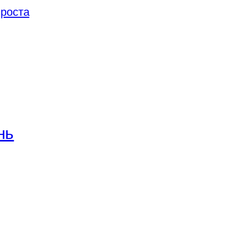
 роста
нь