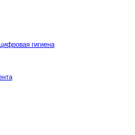
цифровая гигиена
ента