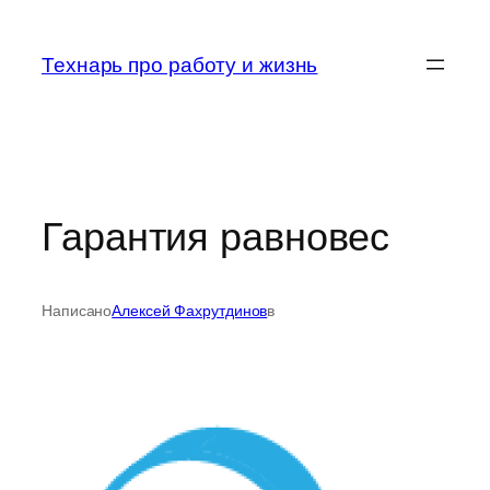
Перейти
к
Технарь про работу и жизнь
содержимому
Гарантия равновес
Написано
Алексей Фахрутдинов
в