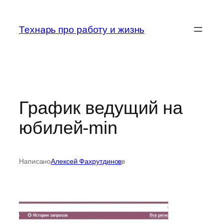
Перейти
к
Технарь про работу и жизнь
содержимому
График ведущий на
юбилей-min
Написано
Алексей Фахрутдинов
в