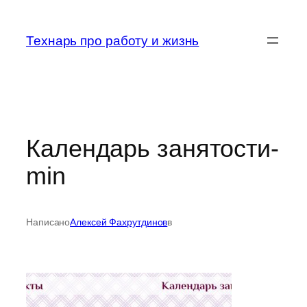
Перейти
к
Технарь про работу и жизнь
содержимому
Календарь занятости-
min
Написано
Алексей Фахрутдинов
в