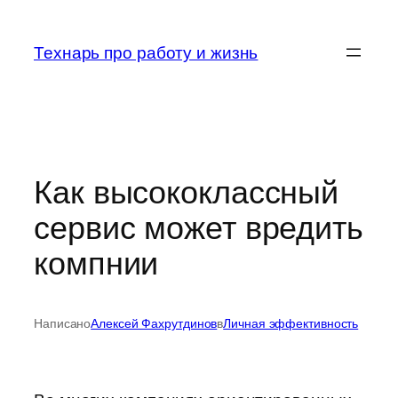
Перейти
к
Технарь про работу и жизнь
содержимому
Как высококлассный
сервис может вредить
компнии
Написано
Алексей Фахрутдинов
в
Личная эффективность