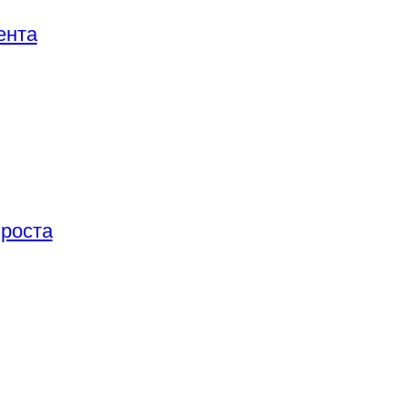
ента
 роста