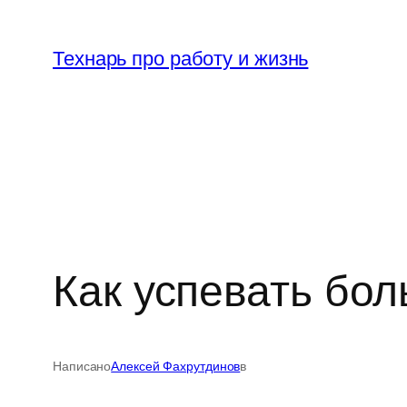
Перейти
к
Технарь про работу и жизнь
содержимому
Как успевать бо
Написано
Алексей Фахрутдинов
в