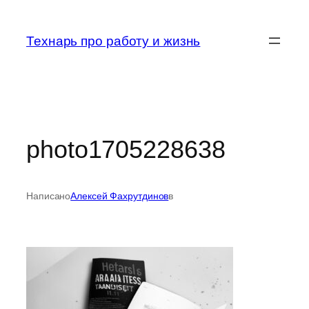
Перейти
к
Технарь про работу и жизнь
содержимому
photo1705228638
Написано
Алексей Фахрутдинов
в