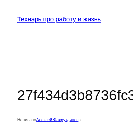
Перейти
к
Технарь про работу и жизнь
содержимому
27f434d3b8736fc
Написано
Алексей Фахрутдинов
в