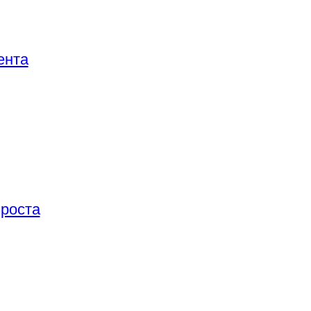
ента
 роста