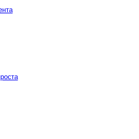
ента
 роста