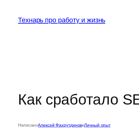
Перейти
к
Технарь про работу и жизнь
содержимому
Как сработало SE
Написано
Алексей Фахрутдинов
в
Личный опыт