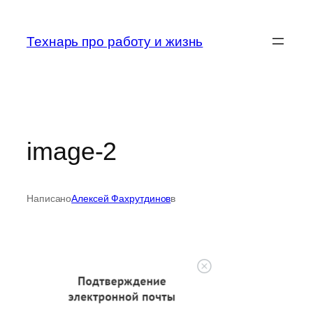
Перейти
к
Технарь про работу и жизнь
содержимому
image-2
Написано
Алексей Фахрутдинов
в