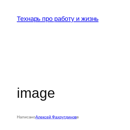
Перейти
к
Технарь про работу и жизнь
содержимому
image
Написано
Алексей Фахрутдинов
в