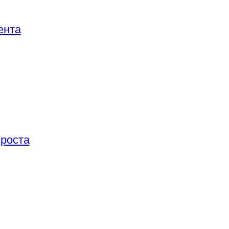
ента
 роста