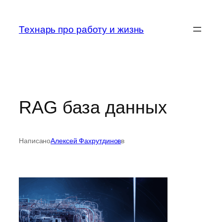
Перейти
к
Технарь про работу и жизнь
содержимому
RAG база данных
Написано
Алексей Фахрутдинов
в