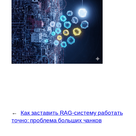
←
Как заставить RAG-систему работать
точно: проблема больших чанков