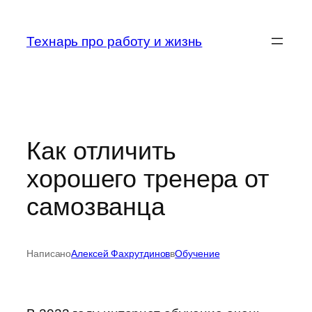
Перейти
к
Технарь про работу и жизнь
содержимому
Как отличить
хорошего тренера от
самозванца
Написано
Алексей Фахрутдинов
в
Обучение