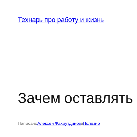
Перейти
к
Технарь про работу и жизнь
содержимому
Зачем оставлять
Написано
Алексей Фахрутдинов
в
Полезно