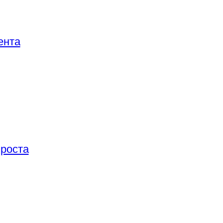
ента
 роста