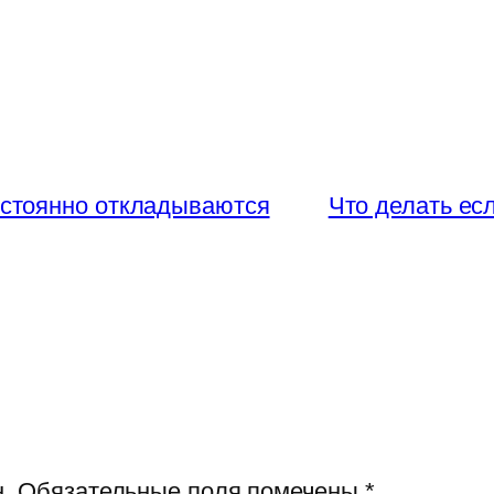
остоянно откладываются
Что делать ес
.
Обязательные поля помечены
*