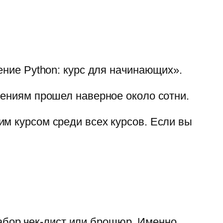
ние Python: курс для начинающих»
.
лениям прошел наверное около сотни.
м курсом среди всех курсов. Если вы
абор чек-лист или брошюр. Именно