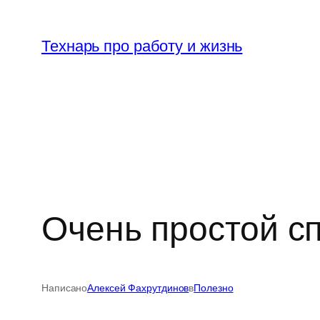
Перейти
к
Технарь про работу и жизнь
содержимому
Очень простой с
Написано
Алексей Фахрутдинов
в
Полезно