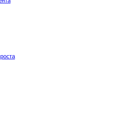
ента
 роста