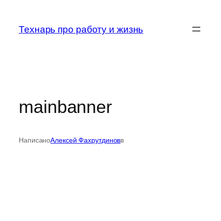
Перейти
к
Технарь про работу и жизнь
содержимому
mainbanner
Написано
Алексей Фахрутдинов
в