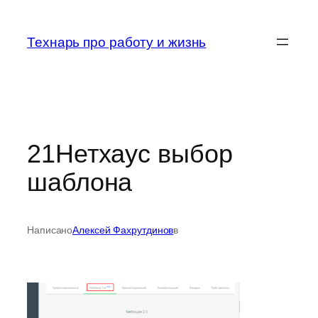
Перейти
к
Технарь про работу и жизнь
содержимому
21Нетхаус выбор
шаблона
Написано
Алексей Фахрутдинов
в