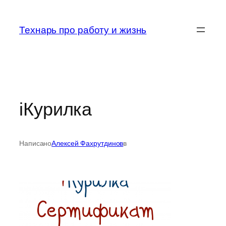
Перейти
к
Технарь про работу и жизнь
содержимому
iКурилка
Написано
Алексей Фахрутдинов
в