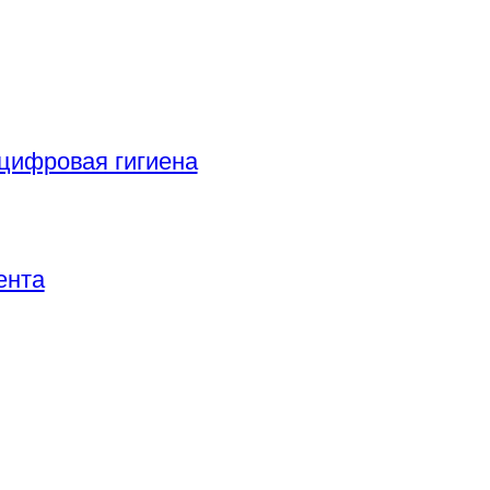
цифровая гигиена
ента