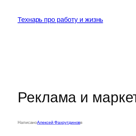
Перейти
к
Технарь про работу и жизнь
содержимому
Реклама и маркет
Написано
Алексей Фахрутдинов
в