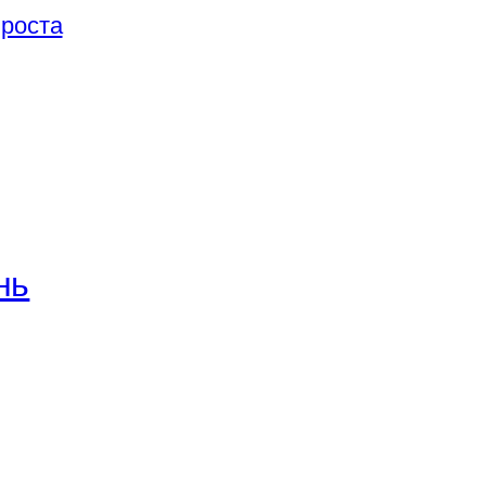
 роста
нь