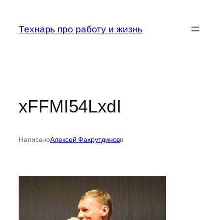
Перейти
к
Технарь про работу и жизнь
содержимому
xFFMI54LxdI
Написано
Алексей Фахрутдинов
в