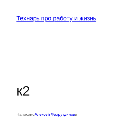
Перейти
к
Технарь про работу и жизнь
содержимому
к2
Написано
Алексей Фахрутдинов
в