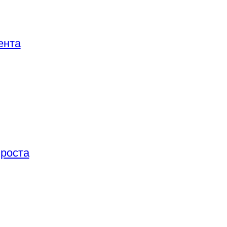
ента
 роста