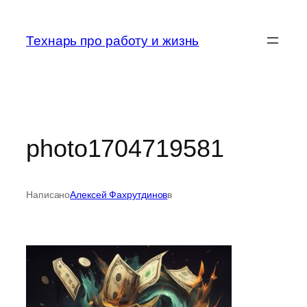
Перейти
к
Технарь про работу и жизнь
содержимому
photo1704719581
Написано
Алексей Фахрутдинов
в