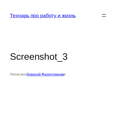
Перейти
к
Технарь про работу и жизнь
содержимому
Screenshot_3
Написано
Алексей Фахрутдинов
в