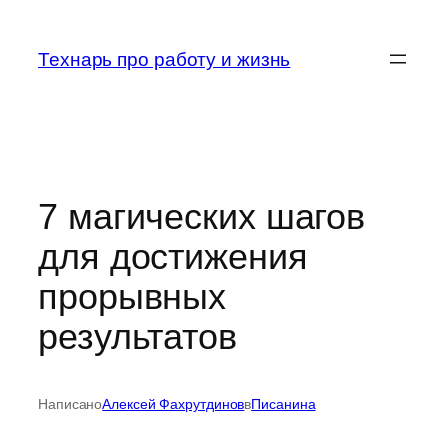
Перейти
к
Технарь про работу и жизнь
содержимому
7 магических шагов
для достижения
прорывных
результатов
Написано
Алексей Фахрутдинов
в
Писанина