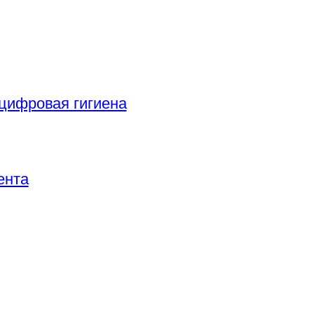
цифровая гигиена
ента