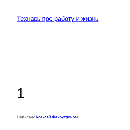
Перейти
к
Технарь про работу и жизнь
содержимому
1
Написано
Алексей Фахрутдинов
в