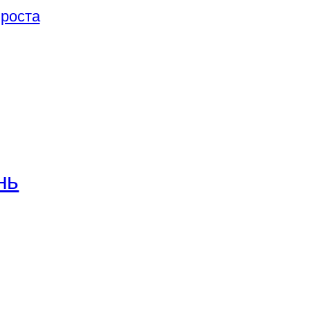
 роста
нь