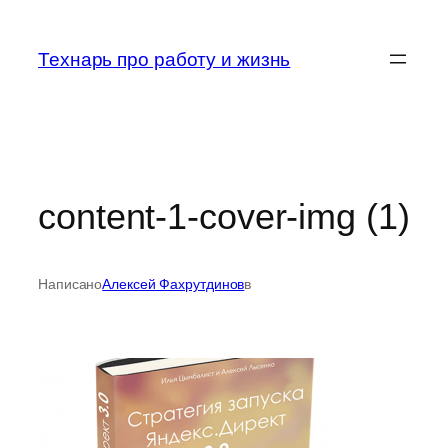
Перейти
к
Технарь про работу и жизнь
содержимому
content-1-cover-img (1)
Написано
Алексей Фахрутдинов
в