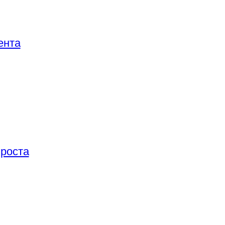
ента
 роста