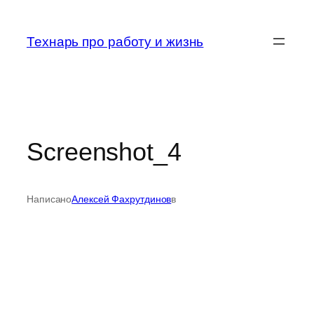
Перейти
к
Технарь про работу и жизнь
содержимому
Screenshot_4
Написано
Алексей Фахрутдинов
в