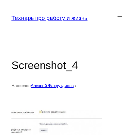
Перейти
к
Технарь про работу и жизнь
содержимому
Screenshot_4
Написано
Алексей Фахрутдинов
в