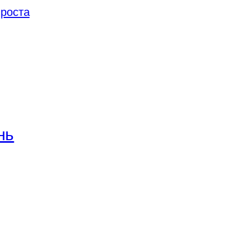
 роста
нь