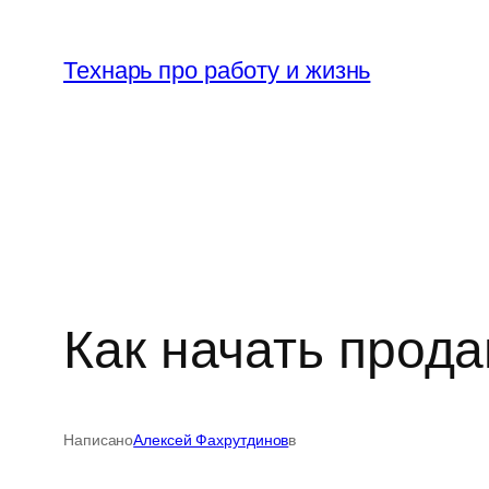
Перейти
к
Технарь про работу и жизнь
содержимому
Как начать прод
Написано
Алексей Фахрутдинов
в