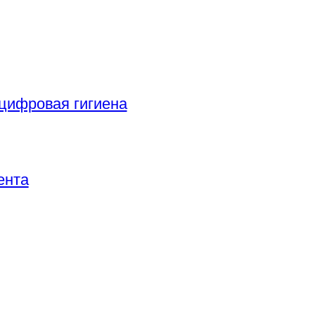
цифровая гигиена
ента