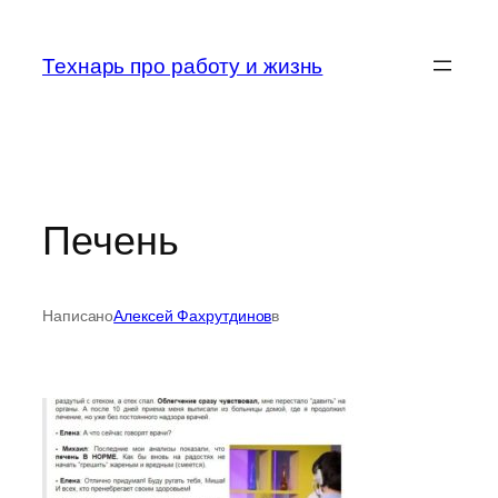
Перейти
к
Технарь про работу и жизнь
содержимому
Печень
Написано
Алексей Фахрутдинов
в