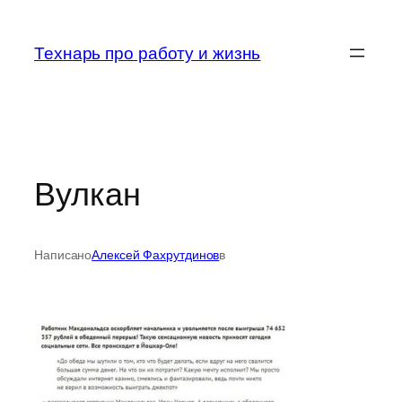
Перейти
к
Технарь про работу и жизнь
содержимому
Вулкан
Написано
Алексей Фахрутдинов
в