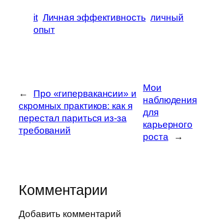
it
Личная эффективность
личный
опыт
Мои
←
Про «гипервакансии» и
наблюдения
скромных практиков: как я
для
перестал париться из-за
карьерного
требований
роста
→
Комментарии
Добавить комментарий