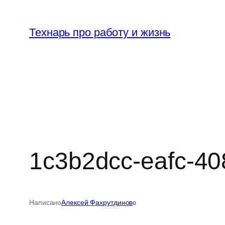
Перейти
к
Технарь про работу и жизнь
содержимому
1c3b2dcc-eafc-4
Написано
Алексей Фахрутдинов
в