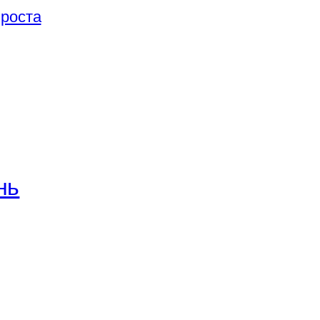
 роста
нь