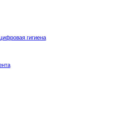
цифровая гигиена
ента