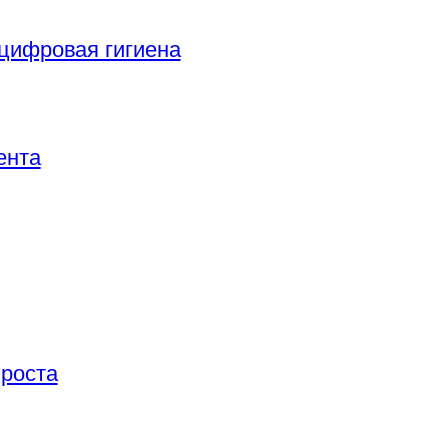
цифровая гигиена
ента
 роста