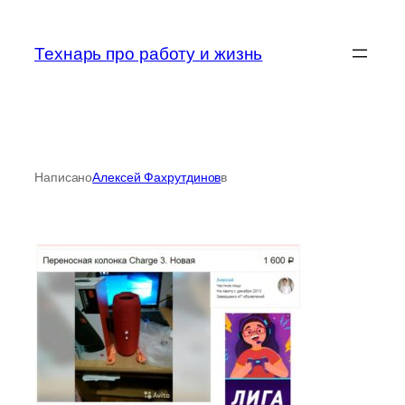
Перейти
к
Технарь про работу и жизнь
содержимому
Написано
Алексей Фахрутдинов
в