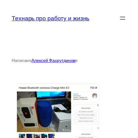
Перейти
к
Технарь про работу и жизнь
содержимому
Написано
Алексей Фахрутдинов
в