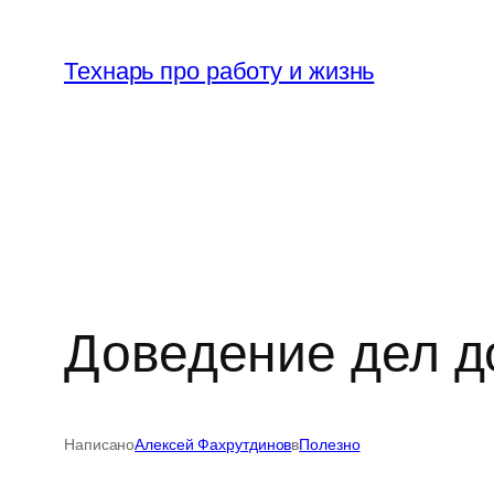
Перейти
к
Технарь про работу и жизнь
содержимому
Доведение дел до
Написано
Алексей Фахрутдинов
в
Полезно