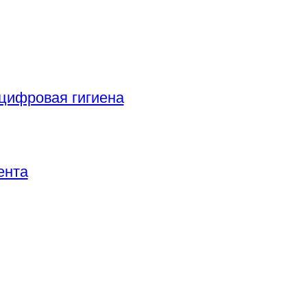
цифровая гигиена
ента