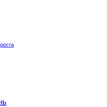
 роста
нь