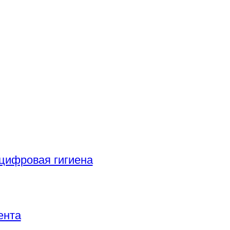
цифровая гигиена
ента