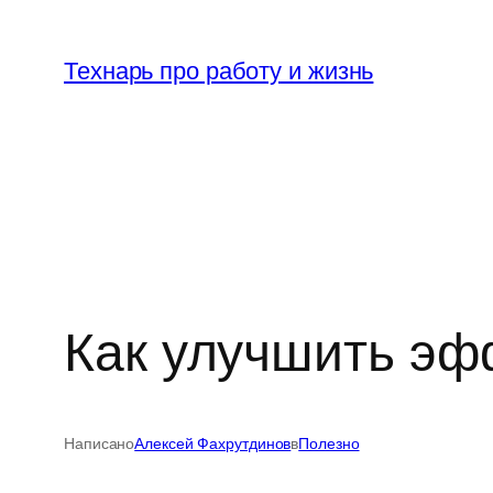
Перейти
к
Технарь про работу и жизнь
содержимому
Как улучшить эф
Написано
Алексей Фахрутдинов
в
Полезно