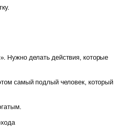
ку.
». Нужно делать действия, которые
 этом самый подлый человек, который
огатым.
охода