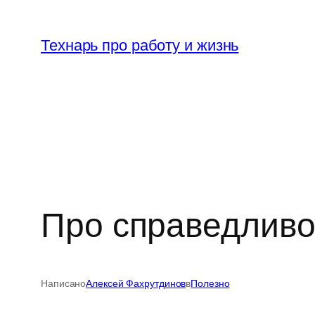
Перейти
к
Технарь про работу и жизнь
содержимому
Про справедливо
Написано
Алексей Фахрутдинов
в
Полезно