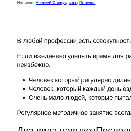
Написано
Алексей Фахрутдинов
в
Полезно
В любой профессии есть совокупност
Если ежедневно уделять время для ра
неизбежно.
Человек который регулярно делае
Человек, который каждый день ез
Очень мало людей, которые пытал
Регулярное методичное занятие всег
Два вида навыковПоследн