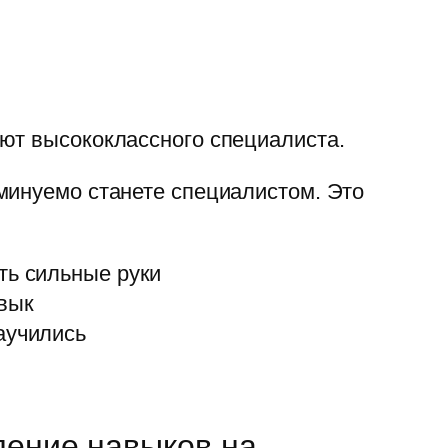
ют высококлассного специалиста.
минуемо станете специалистом. Это
ть сильные руки
авык
аучились
ление навыков на