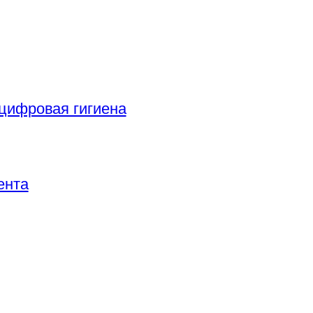
цифровая гигиена
ента