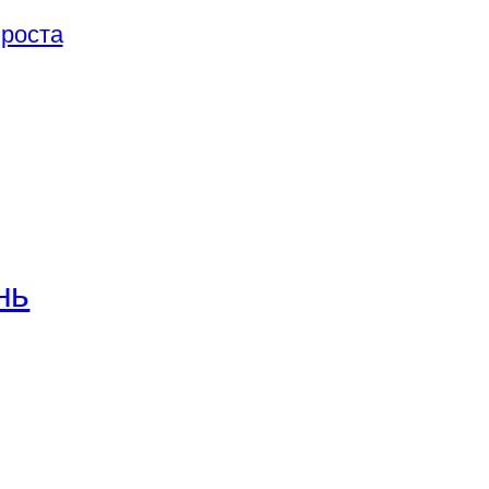
 роста
нь