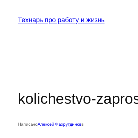
Перейти
к
Технарь про работу и жизнь
содержимому
kolichestvo-zapr
Написано
Алексей Фахрутдинов
в