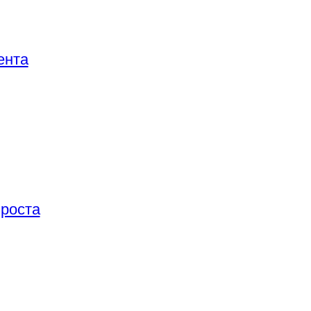
ента
 роста