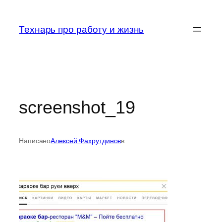
Перейти
к
Технарь про работу и жизнь
содержимому
screenshot_19
Написано
Алексей Фахрутдинов
в