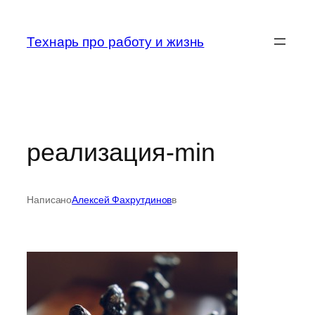
Перейти
к
Технарь про работу и жизнь
содержимому
реализация-min
Написано
Алексей Фахрутдинов
в