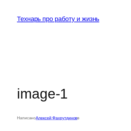
Перейти
к
Технарь про работу и жизнь
содержимому
image-1
Написано
Алексей Фахрутдинов
в