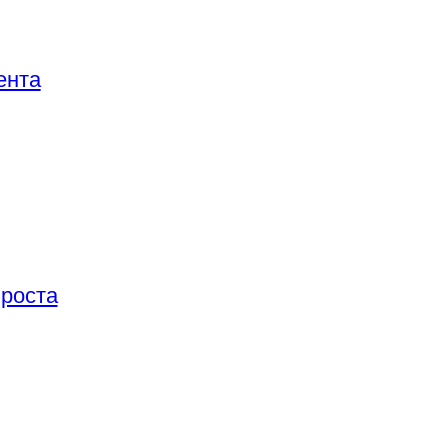
ента
 роста